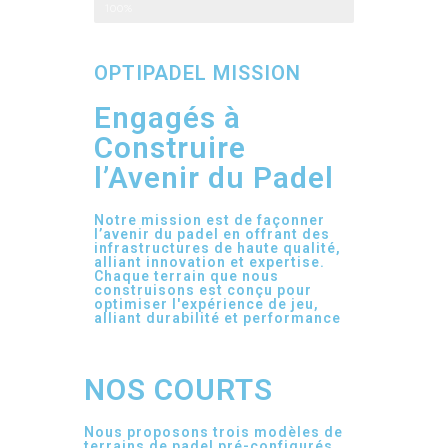
Gazon synthétique de haute performance
100%
OPTIPADEL MISSION
Engagés à
Construire
l’Avenir du Padel
Notre mission est de façonner
l’avenir du padel en offrant des
infrastructures de haute qualité,
alliant innovation et expertise.
Chaque terrain que nous
construisons est conçu pour
optimiser l'expérience de jeu,
alliant durabilité et performance
NOS COURTS
Nous proposons trois modèles de
terrains de padel pré-configurés,