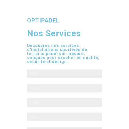
OPTIPADEL
Nos Services
Découvrez nos services
d'installations sportives de
terrains padel sur mesure,
conçues pour exceller en qualité,
sécurité et design.
Terrains de haute qualité et personnalisés
100%
Équipe d'experts du secteur
100%
Gamme complète de courts
100%
Éclairage des courts de padel
100%